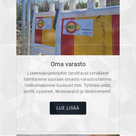
Oma varasto
Liikennejärjestelyihin tarvittavat tarvikkeet
toimitamme suoraan omasta varastostamme.
Valikoimaamme kuuluvat mm. Työmaa-aidat,
portit, opasteet, liikennevalot ja liikennemerkit.
LUE LISÄÄ