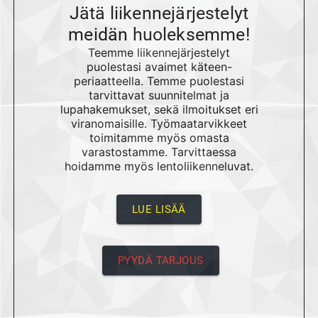
Jätä liikennejärjestelyt
meidän huoleksemme!
Teemme liikennejärjestelyt
puolestasi avaimet käteen-
periaatteella. Temme puolestasi
tarvittavat suunnitelmat ja
lupahakemukset, sekä ilmoitukset eri
viranomaisille. Työmaatarvikkeet
toimitamme myös omasta
varastostamme. Tarvittaessa
hoidamme myös lentoliikenneluvat.
LUE LISÄÄ
PYYDÄ TARJOUS