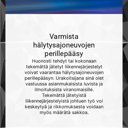
Varmista
hälytysajoneuvojen
perillepääsy
Huonosti tehdyt tai kokonaan
tekemättä jätetyt liikennejärjestelyt
voivat vaarantaa hälytysajoneuvojen
perillepääsyn. Urakoitsijana sinä olet
vastuussa asianmukaisista luvista ja
ilmoituksista viranomaisille.
Tekemättä jätetyistä
liikennejärjestelyistä johtuen työ voi
keskeytyä ja rikkomuksesta voidaan
myös määrätä sakkoa.