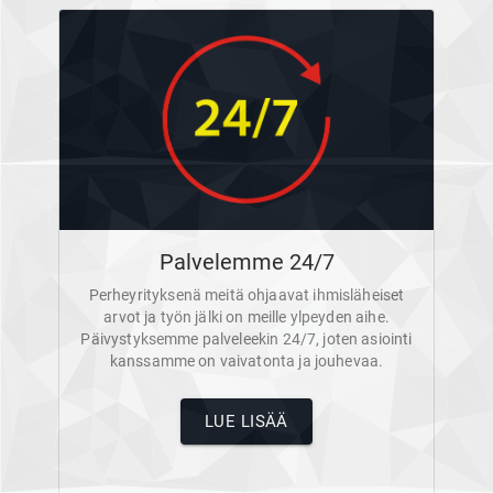
Palvelemme 24/7
Perheyrityksenä meitä ohjaavat ihmisläheiset
arvot ja työn jälki on meille ylpeyden aihe.
Päivystyksemme palveleekin 24/7, joten asiointi
kanssamme on vaivatonta ja jouhevaa.
LUE LISÄÄ