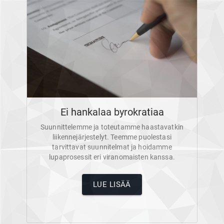
Ei hankalaa byrokratiaa
Suunnittelemme ja toteutamme haastavatkin
liikennejärjestelyt. Teemme puolestasi
tarvittavat suunnitelmat ja hoidamme
lupaprosessit eri viranomaisten kanssa.
LUE LISÄÄ